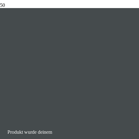
El Rocio Chiemsee - 2.WE-
Turnier-2017
Ergebnisse 1 – 24 von 57 werden angezeigt
Nach Aktualität sortiert
Paket/Bundle – Siegerritte –
Masterclass
14,95
€
inkl. 19 % MwSt.
In den Warenkorb
Produkt
wurde deinem