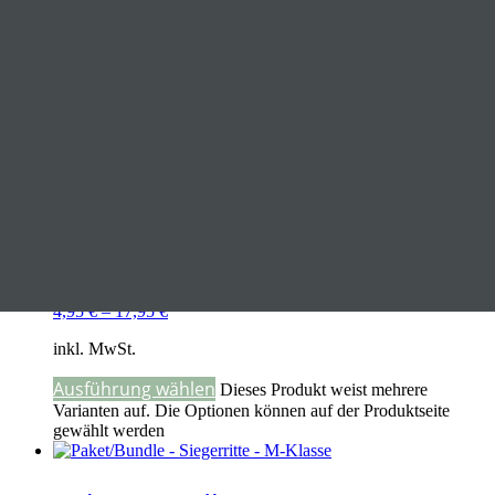
4,95
€
–
17,95
€
inkl. MwSt.
Ausführung wählen
Dieses Produkt weist mehrere
Varianten auf. Die Optionen können auf der Produktseite
gewählt werden
ERC-2017-S-Sieger-Rinderarbeit-
Mihai Maldea
4,95
€
–
17,95
€
inkl. MwSt.
Ausführung wählen
Dieses Produkt weist mehrere
Varianten auf. Die Optionen können auf der Produktseite
gewählt werden