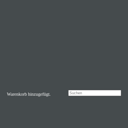
Ausführung wählen
Dieses Produkt weist mehrere
Varianten auf. Die Optionen können auf der Produktseite
gewählt werden
ERC-2017-S-Sieger-Stil-Trial-
Ostwald
4,95
€
–
17,95
€
inkl. MwSt.
Ausführung wählen
Dieses Produkt weist mehrere
Varianten auf. Die Optionen können auf der Produktseite
gewählt werden
Warenkorb hinzugefügt.
ERC-2017-S-Sieger-Speed-Trail-
Mihai Maldea