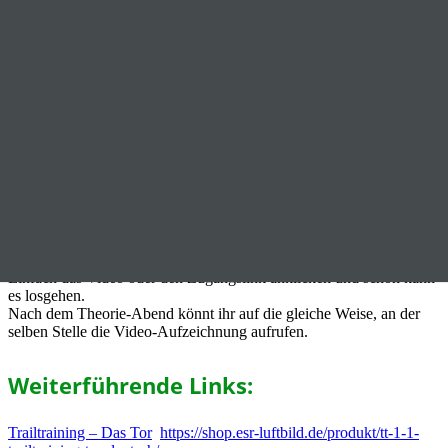
Dieses Produkt enthält (vor dem Webinar) den Zugangslink zum
Web-Meeting “Nicola Danner live” und (nach dem Webinar) eine
Aufzeichnung des Web-Meeting “Nicola Danner live”.
Den Zugangslink erhaltet Ihr unter dem Menüpunkt “Meine
Videos”.
Nach dem Einkauf Produkt, d.h. des Videos oder des Zugangslinks
geht ihr zum Menü “Meine Videos”.
(Falls ihr nicht mehr am Shop angemeldet seit mit dem Social-
Media-Account anmelden, mit dem ihr das Video/Produkt gekauft
habt.)
Jetzt in der angezeigten Liste auf den Eintrag des Produkt, d.h.
Video oder Zugangslink klicken.
Dann seht ihr eine neue Seite mit dem Video oder dem Zugangslink
zum online-Seminar.
Einfach das Video oder den Zugangslink anklicken und schon kann
es losgehen.
Nach dem Theorie-Abend könnt ihr auf die gleiche Weise, an der
selben Stelle die Video-Aufzeichnung aufrufen.
Weiterführende Links:
Trailtraining – Das Tor
https://shop.esr-luftbild.de/produkt/tt-1-1-