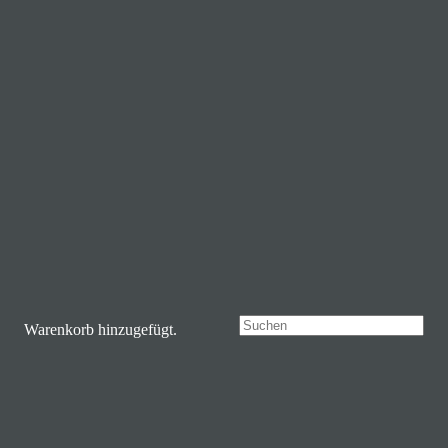
Zusätzliche Informationen
Typ
Streaminglizenz, Einbettungscode
Rezensionen
Es gibt noch keine Rezensionen.
Schreibe die erste Rezension für „Thier-DuS-2019.06-16- 80-
Alexander Wenzel auf Case 10“
Deine E-Mail-Adresse wird nicht veröffentlicht.
Erforderliche
Felder sind mit
*
markiert
Warenkorb hinzugefügt.
Deine Bewertung
*
Deine Rezension
*