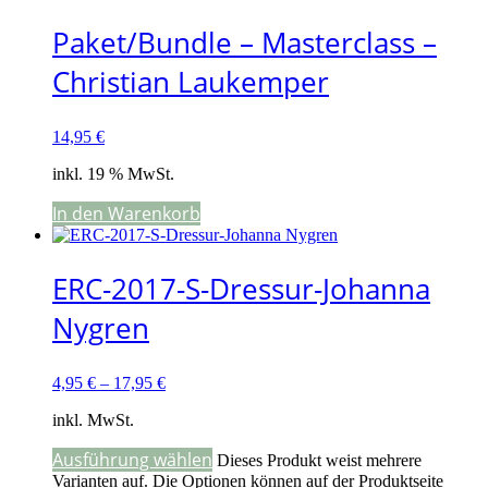
Paket/Bundle – Masterclass –
Christian Laukemper
14,95
€
inkl. 19 % MwSt.
In den Warenkorb
ERC-2017-S-Dressur-Johanna
Nygren
4,95
€
–
17,95
€
inkl. MwSt.
Ausführung wählen
Dieses Produkt weist mehrere
Varianten auf. Die Optionen können auf der Produktseite