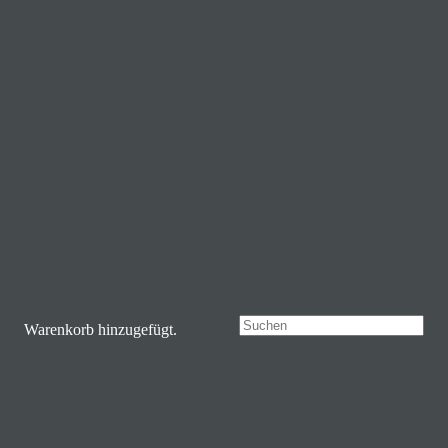
Probe Ausschnitt des Beitrags
video preview
17.03.2021 – 20:00 Uhr – Video-Live-
Meeting
Der Einritt in das Live-Meeting ist ab 19:30
freigeschaltet. Bitte rechtzeitig eintreten,
damit wir pünktlich um 20:00 beginnen
können.
Warenkorb hinzugefügt.
Aspekte der Ausbildung für Schritt,
Trab und Galopp bei einem
gangveranlagten Pferd