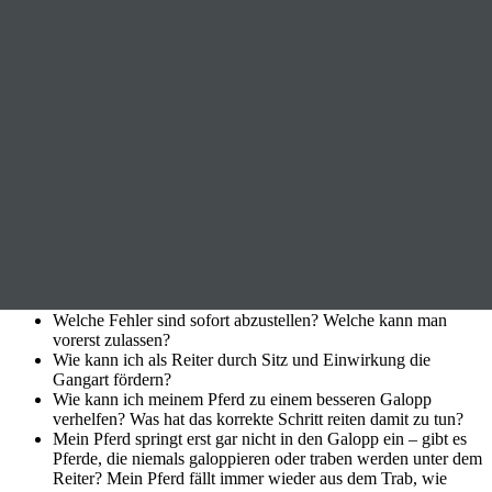
Es ist der Traum eines jeden Gangpferdereiters sein Pferd in vier
oder sogar fünf guten Gängen mühelos reiten zu können. Leider ist
nicht jedem Pferd eine so gleichmäßige Gangverteilung in die Wiege
gelegt. Auch rassebedingt gibt es Schwerpunkte hinsichtlich der
Gangverteilung und Bewegungsmöglichkeiten.
Ein engagierter Reiter möchte sein Pferd jedoch gern in allen (ihm
möglichen) Gängen gymnastizieren, sein Bewegungsspektrum
erweitern und eine besseren Balance und um letztendlich auch ein
mentale Zufriedenheit herzustellen.
In diesem OnAir werden biomechanische Zusammenhänge der
Gangarten besprochen und ein möglicher Verlauf der Ausbildung.
Es werden Übungsreihen vorgestellt, die die Balance des Pferdes
und in der Folge auch die bisher noch unsichere Gangart verbessern.
Wie ist der Verlauf der Ausbildung?
Welche Fehler sind sofort abzustellen? Welche kann man
vorerst zulassen?
Wie kann ich als Reiter durch Sitz und Einwirkung die
Gangart fördern?
Wie kann ich meinem Pferd zu einem besseren Galopp
verhelfen? Was hat das korrekte Schritt reiten damit zu tun?
Mein Pferd springt erst gar nicht in den Galopp ein – gibt es
Pferde, die niemals galoppieren oder traben werden unter dem
Reiter? Mein Pferd fällt immer wieder aus dem Trab, wie